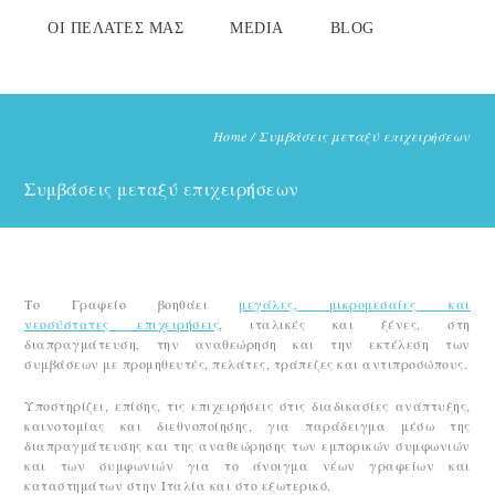
ΟΙ ΠΕΛΆΤΕΣ ΜΑΣ
MEDIA
BLOG
Home
/
Συμβάσεις μεταξύ επιχειρήσεων
Συμβάσεις μεταξύ επιχειρήσεων
Το Γραφείο βοηθάει
μεγάλες, μικρομεσαίες και
νεοσύστατες επιχειρήσεις
, ιταλικές και ξένες, στη
διαπραγμάτευση, την αναθεώρηση και την εκτέλεση των
συμβάσεων με προμηθευτές, πελάτες, τράπεζες και αντιπροσώπους.
Υποστηρίζει, επίσης, τις επιχειρήσεις στις διαδικασίες ανάπτυξης,
καινοτομίας και διεθνοποίησης, για παράδειγμα μέσω της
διαπραγμάτευσης και της αναθεώρησης των εμπορικών συμφωνιών
και των συμφωνιών για το άνοιγμα νέων γραφείων και
καταστημάτων στην Ιταλία και στο εξωτερικό.