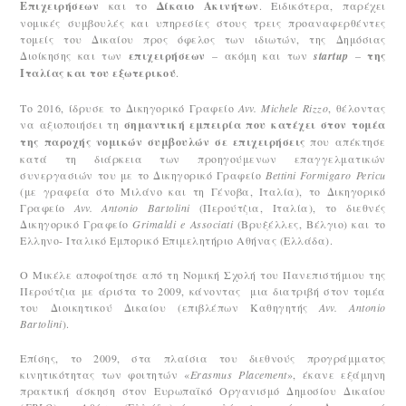
Επιχειρήσεων
και το
Δίκαιο Ακινήτων
. Ειδικότερα, παρέχει
νομικές συμβουλές και υπηρεσίες στους τρεις προαναφερθέντες
τομείς του Δικαίου προς όφελος των ιδιωτών, της Δημόσιας
Διοίκησης και των
επιχειρήσεων
– ακόμη και των
startup
–
της
Ιταλίας και του εξωτερικού
.
Το 2016, ίδρυσε το Δικηγορικό Γραφείο
Avv. Michele Rizzo
, θέλοντας
να αξιοποιήσει τη
σημαντική εμπειρία που κατέχει στον τομέα
της παροχής νομικών συμβουλών σε επιχειρήσεις
που απέκτησε
κατά τη διάρκεια των προηγούμενων επαγγελματικών
συνεργασιών του με το Δικηγορικό Γραφείο
Bettini Formigaro Pericu
(με γραφεία στο Μιλάνο και τη Γένοβα, Ιταλία), το Δικηγορικό
Γραφείο
Avv. Antonio Bartolini
(Περούτζια, Ιταλία), το διεθνές
Δικηγορικό Γραφείο
Grimaldi e Associati
(Βρυξέλλες, Βέλγιο) και το
Ελληνο- Ιταλικό Εμπορικό Επιμελητήριο Αθήνας (Ελλάδα).
Ο Μικέλε αποφοίτησε από τη Νομική Σχολή του Πανεπιστήμιου της
Περούτζια με άριστα το 2009, κάνοντας μια διατριβή στον τομέα
του Διοικητικού Δικαίου (επιβλέπων Καθηγητής
Avv. Antonio
Bartolini
).
Επίσης, το 2009, στα πλαίσια του διεθνούς προγράμματος
κινητικότητας των φοιτητών «
Erasmus Placement
», έκανε εξάμηνη
πρακτική άσκηση στον Ευρωπαϊκό Οργανισμό Δημοσίου Δικαίου