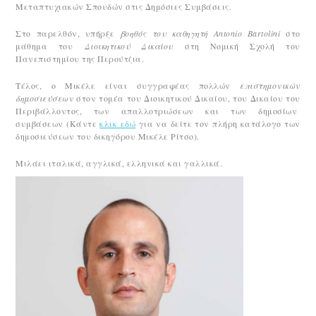
Μεταπτυχιακών Σπουδών στις Δημόσιες Συμβάσεις.
Στο παρελθόν, υπήρξε
βοηθός του καθηγητή
Antonio Bartolini
στο
μάθημα του
Διοικητικού Δικαίου
στη Νομική Σχολή του
Πανεπιστημίου της Περούτζια.
Τέλος, ο Μικέλε είναι συγγραφέας πολλών
επιστημονικών
δημοσιεύσεων
στον τομέα του Διοικητικού Δικαίου, του Δικαίου του
Περιβάλλοντος, των απαλλοτριώσεων και των δημοσίων
συμβάσεων (Κάντε
κλικ εδώ
για να δείτε τον πλήρη κατάλογο των
δημοσιεύσεων του δικηγόρου Μικέλε Ρίτσο).
Μιλάει ιταλικά, αγγλικά, ελληνικά και γαλλικά.