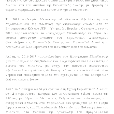
(
EPLO
) της Αθήνας (Ελλάδα), όπου μελέτησε πτυχές του Διοικητικού
Δικαίου και του Δικαίου της Ευρωπαϊκής Ένωσης, με έμφαση σε
θέματα περιβάλλοντος και κοινοτικής χρηματοδότησης.
Το 2011 απέκτησε
Μεταπτυχιακό Δίπλωμα Εξειδίκευσης στη
Νομοθεσία και τις Πολιτικές της Ευρωπαϊκής Ένωσης
από το
Επιμορφωτικό Κέντρο
SEU
– Υπηρεσίες Ευρώπης Ούμπριας, ενώ το
2015 παρακολούθησε το
Πρόγραμμα Εξειδίκευσης με θέμα την
άσκηση προσφυγής ενώπιον των Ευρωπαϊκών Δικαστηρίων
(Δικαστήριο της Ευρωπαϊκής Ένωσης και Ευρωπαϊκό Δικαστήριο
Ανθρωπίνων Δικαιωμάτων) του Πανεπιστημίου του Μιλάνου.
Ακόμη, το 2016-2017 παρακολούθησε ένα
Πρόγραμμα Εξειδίκευσης
για τους νομικούς συμβούλους των επιχειρήσεων
στο Πανεπιστήμιο
Bocconi
του Μιλάνου, με στόχο την απόκτηση περισσότερο
εξειδικευμένων γνώσεων, σε θεωρητικό και πρακτικό επίπεδο, στα
νομικά και οικονομικά θέματα που σχετίζονται με την καθημερινή
ζωή των επιχειρήσεων.
Αυτό το διάστημα διεξάγει έρευνα στη Σχολή Ευρωπαϊκού Δικαίου
και Διακυβέρνησης (European Law & Governance School- ELGS) της
Αθήνας με θέμα το Δίκαιο της Ενέργειας και ειδικότερα, την
ενεργειακή απόδοση, ενώ παράλληλα συνεργάζεται με το Τμήμα
Αρχιτεκτονικής και Πολεοδομικών Μελετών του Πολυτεχνείου του
Μιλάνου, στα πλαίσια της οργάνωσης του Προγράμματος