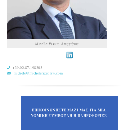
Μικέλε Ρίτσο, Δικηγόρος
+39.02.87.198303
michele@michelerizzolaw.com
ΕΠΙΚΟΙΝΩΝΗΣΤΕ ΜΑΖΙ ΜΑΣ ΓΙΑ ΜΙΑ
ΝΟΜΙΚΗ ΣΥΜΒΟΥΛΗ Ή ΠΛΗΡΟΦΟΡΙΕΣ