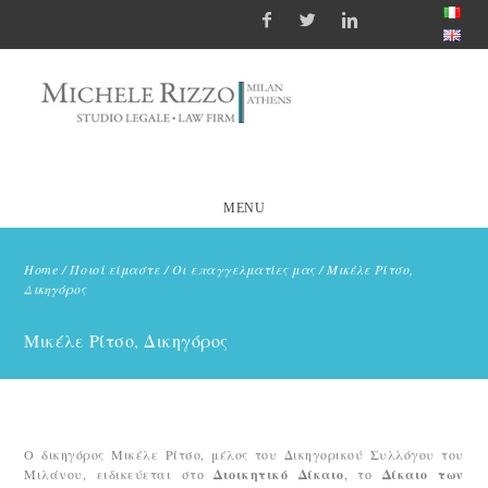
MENU
Home
/
Ποιοί είμαστε
/
Οι επαγγελματίες μας
/
Μικέλε Ρίτσο,
Δικηγόρος
Μικέλε Ρίτσο, Δικηγόρος
Ο δικηγόρος Μικέλε Ρίτσο, μέλος του Δικηγορικού Συλλόγου του
Μιλάνου, ειδικεύεται στο
Διοικητικό Δίκαιο
, το
Δίκαιο των