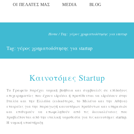
ΟΙ ΠΕΛΆΤΕΣ ΜΑΣ
MEDIA
BLOG
Home
/
Tag: γύρος χρηματοδότησης για startup
Tag: γύρος χρηματοδότησης για startup
Καινοτόμες Startup
Το Γραφείο παρέχει νομική βοήθεια και συμβουλές σε επίδοξους
επιχειρηματίες που έχουν ιδρύσει ή προτίθενται να ιδρύσουν στην
Ιταλία και την Ελλάδα (ειδικότερα, το Μιλάνο και την Αθήνα)
εταιρείες για την παραγωγή καινοτόμων προϊόντων και υπηρεσιών
και επιθυμούν να επωφεληθούν από τις διευκολύνσεις που
προβλέπονται από την ιταλική νομοθεσία για τις καινοτόμες startup.
Η νομική υποστήριξη