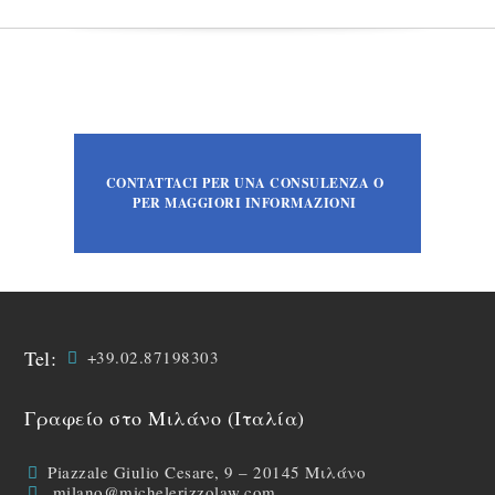
CONTATTACI PER UNA CONSULENZA O
PER MAGGIORI INFORMAZIONI
Tel:
+39.02.87198303
Γραφείο στο Μιλάνο (Ιταλία)
Piazzale Giulio Cesare, 9 – 20145 Μιλάνο
milano@michelerizzolaw.com