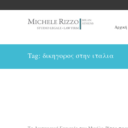
Αρχική
Tag: δικηγορος στην ιταλια
Το Δικηγορικό Γραφείο του Μικέλε Ρίτσο παρ