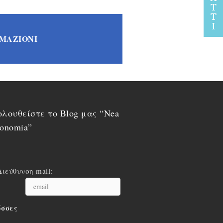
RMAZIONI
λουθείστε το Blog μας “Nea
onomia”
Διεύθυνση mail:
σσες