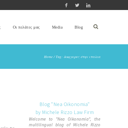
ς
Οι πελάτες μας
Media
Blog
Home
/
Tag: δικηγορος στην ιταλια
Blog "Nea Oikonomia"
by Michele Rizzo Law Firm
Welcome to "Nea Oikonomia", the
multilingual blog of Michele Rizzo
ρούν το