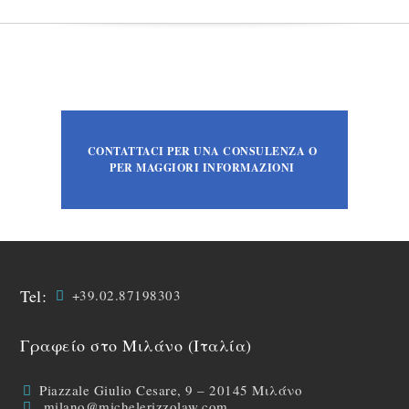
CONTATTACI PER UNA CONSULENZA O
PER MAGGIORI INFORMAZIONI
Tel:
+39.02.87198303
Γραφείο στο Μιλάνο (Ιταλία)
Piazzale Giulio Cesare, 9 – 20145 Μιλάνο
milano@michelerizzolaw.com