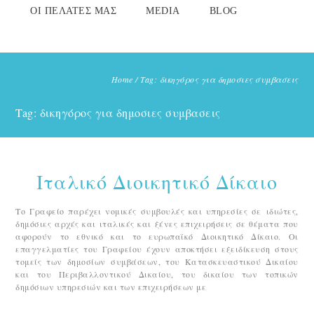
ΟΙ ΠΕΛΆΤΕΣ ΜΑΣ
MEDIA
BLOG
Home
/
Tag: δικηγόρος για δημοσιες συμβασεις
Tag: δικηγόρος για δημοσιες συμβασεις
Ιταλικό Διοικητικό Δίκαιο
Το Γραφείο παρέχει νομικές συμβουλές και υπηρεσίες σε ιδιώτες,
δημόσιες αρχές και ιταλικές και ξένες επιχειρήσεις σε θέματα που
αφορούν το εθνικό και το ευρωπαϊκό Διοικητικό Δίκαιο. Οι
επαγγελματίες του Γραφείου έχουν αποκτήσει εξειδίκευση στους
τομείς των δημοσίων συμβάσεων, του Κατασκευαστικού Δικαίου
και του Περιβαλλοντικού Δικαίου, του δικαίου των τοπικών
δημόσιων υπηρεσιών και των επιχειρήσεων με