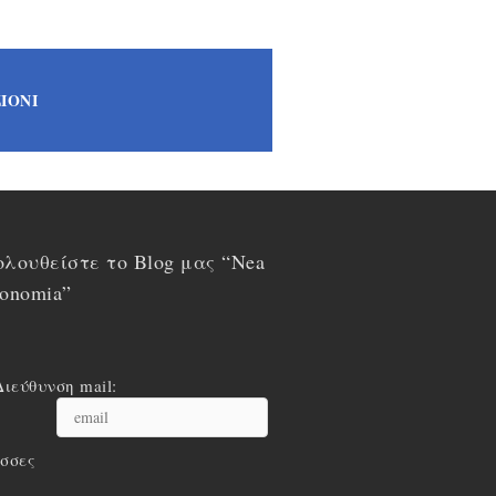
IONI
λουθείστε το Blog μας “Nea
onomia”
Διεύθυνση mail:
σσες