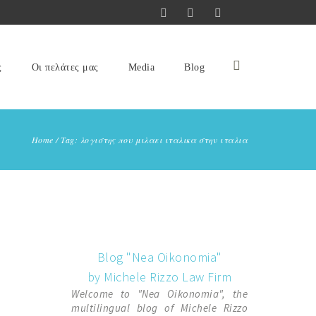
ς
Οι πελάτες μας
Media
Blog
Home
/
Tag: λογιστης που μιλαει ιταλικα στην ιταλια
Blog "Nea Oikonomia"
by Michele Rizzo Law Firm
Welcome to "Nea Oikonomia", the
multilingual blog of Michele Rizzo