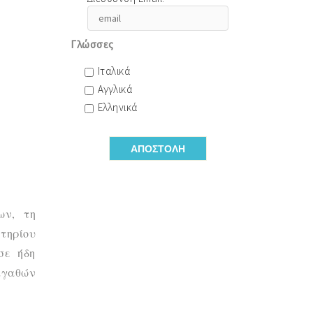
Γλώσσες
Ιταλικά
Αγγλικά
Ελληνικά
ων, τη
ητηρίου
σε ήδη
 αγαθών