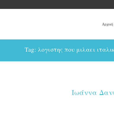
Αρχική
Tag: λογιστης που μιλαει ιταλι
Ιωάννα Δαν