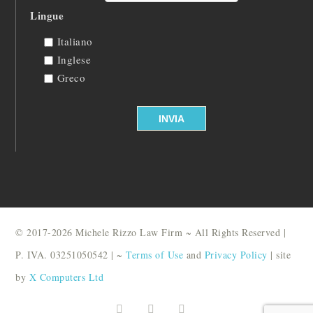
Lingue
Italiano
Inglese
Greco
© 2017-2026 Michele Rizzo Law Firm ~ All Rights Reserved |
P. IVA. 03251050542 | ~
Terms of Use
and
Privacy Policy
| site
by
X Computers Ltd