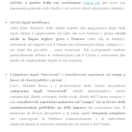
attività
, a partire dalla sua costituzione
(
clicca qui
per avere una
panoramica generale sullo Studio e sui servizi offerti alla propria clientela).
Servizi legali multilingue
Altro tratto distintivo dello Studio rispetto alla maggioranza degli studi
legali italiani è rappresentato dal fatto che esso fornisce i propri
servizi
anche in lingua inglese, greca e francese
(oltre che in italiano),
utilizzando nei rapporti con il Cliente una terminologia chiara, semplice e –
nei limiti del possibile – senza tecnicismi. Tali accorgimenti rendono
particolarmente efficaci le comunicazioni con il Cliente e consentono allo
Studio di comprenderne meglio le sue esigenze.
Competenze legali “trasversali” e considerevole esperienza sul campo a
favore di clienti pubblici e privati
L’Avv. Michele Rizzo e i professionisti dello Studio possiedono
competenze legali “trasversali”
(diritto amministrativo, diritto
commerciale, diritto societario, diritto civile, diritto dell’Unione europea) e
una
considerevole esperienza maturata sul “campo” sia in favore delle
amministrazioni pubbliche sia delle imprese
che consentono loro di
analizzare da diverse prospettive e in tempi rapidi
situazioni complesse
che coinvolgono la Pubblica Amministrazione e di individuare
tempestivamente la soluzione ottimale per gli interessi del Cliente.