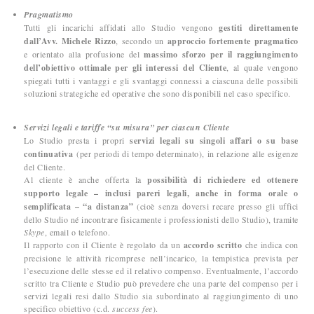
Pragmatismo
Tutti gli incarichi affidati allo Studio vengono
gestiti direttamente
dall’Avv. Michele Rizzo
, secondo un
approccio fortemente pragmatico
e orientato alla profusione del
massimo sforzo per il raggiungimento
dell’obiettivo ottimale per gli interessi del Cliente
, al quale vengono
spiegati tutti i vantaggi e gli svantaggi connessi a ciascuna delle possibili
soluzioni strategiche ed operative che sono disponibili nel caso specifico.
Servizi legali e tariffe “su misura” per ciascun Cliente
Lo Studio presta i propri
servizi legali
su singoli affari o su base
continuativa
(per periodi di tempo determinato), in relazione alle esigenze
del Cliente.
Al cliente è anche offerta la
possibilità di richiedere ed ottenere
supporto legale – inclusi pareri legali, anche in forma orale o
semplificata – “a distanza”
(cioè senza doversi recare presso gli uffici
dello Studio né incontrare fisicamente i professionisti dello Studio), tramite
Skype
, email o telefono.
Il rapporto con il Cliente è regolato da un
accordo scritto
che indica con
precisione le attività ricomprese nell’incarico, la tempistica prevista per
l’esecuzione delle stesse ed il relativo compenso. Eventualmente, l’accordo
scritto tra Cliente e Studio può prevedere che una parte del compenso per i
servizi legali resi dallo Studio sia subordinato al raggiungimento di uno
specifico obiettivo (c.d.
success fee
).