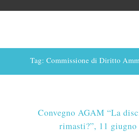
Tag: Commissione di Diritto Amm
Convegno AGAM “La discipl
rimasti?”, 11 giugn