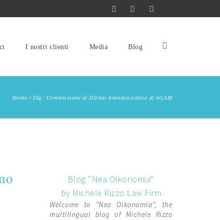
ci
I nostri clienti
Media
Blog
Home
/
Tag: Commissione di Diritto Amministrativo di AGAM
amo
Blog "Nea Oikonomia"
by Michele Rizzo Law Firm
Welcome to "Nea Oikonomia", the
multilingual blog of Michele Rizzo