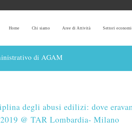
Home
Chi siamo
Aree di Attività
Settori economi
inistrativo di AGAM
ina degli abusi edilizi: dove erav
o 2019 @ TAR Lombardia- Milano