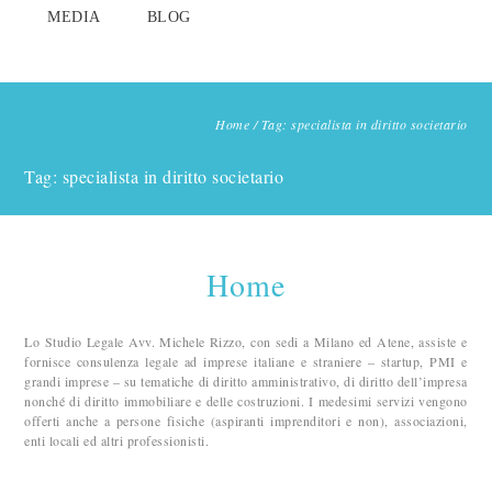
MEDIA
BLOG
Home
/
Tag: specialista in diritto societario
Tag: specialista in diritto societario
Home
Lo Studio Legale Avv. Michele Rizzo, con sedi a Milano ed Atene, assiste e
fornisce consulenza legale ad imprese italiane e straniere – startup, PMI e
grandi imprese – su tematiche di diritto amministrativo, di diritto dell’impresa
nonché di diritto immobiliare e delle costruzioni. I medesimi servizi vengono
offerti anche a persone fisiche (aspiranti imprenditori e non), associazioni,
enti locali ed altri professionisti.