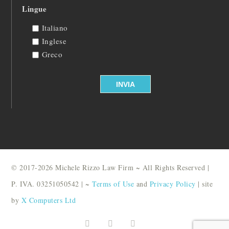
Lingue
Italiano
Inglese
Greco
© 2017-2026 Michele Rizzo Law Firm ~ All Rights Reserved |
P. IVA. 03251050542 | ~
Terms of Use
and
Privacy Policy
| site
by
X Computers Ltd