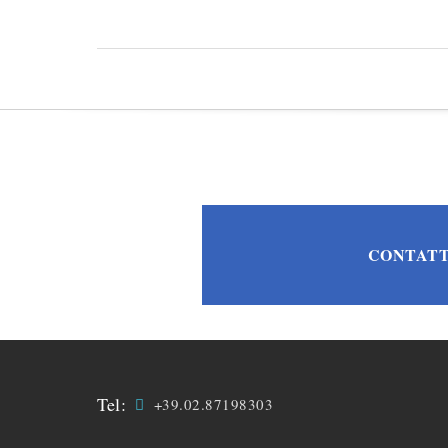
CONTATT
Tel:
+39.02.87198303