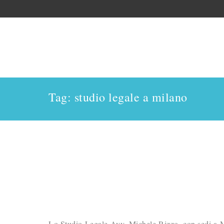
Tag: studio legale a milano
Lo Studio Legale Avv. Michele Rizzo, con sedi a Mi