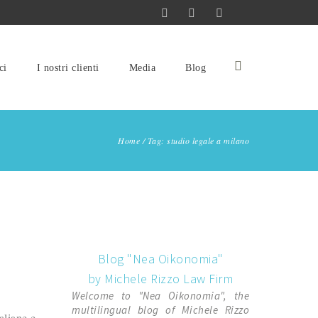
ci
I nostri clienti
Media
Blog
Home
/
Tag: studio legale a milano
Blog "Nea Oikonomia"
by Michele Rizzo Law Firm
Welcome to "Nea Oikonomia", the
multilingual blog of Michele Rizzo
aliane e