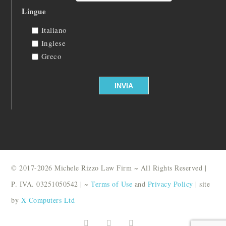
Lingue
Italiano
Inglese
Greco
© 2017-2026 Michele Rizzo Law Firm ~ All Rights Reserved |
P. IVA. 03251050542 | ~
Terms of Use
and
Privacy Policy
| site
by
X Computers Ltd