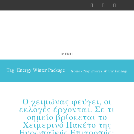
MENU
Tag: Energy Winter Package
Home
/
Tag: Energy Winter Package
Ο χειμώνας φεύγει, οι
εκλογές έρχονται. Σε τι
σημείο βρίσκεται το
Χειμερινό Πακέτο της
Ευρωπαϊκής Επιτροπής;