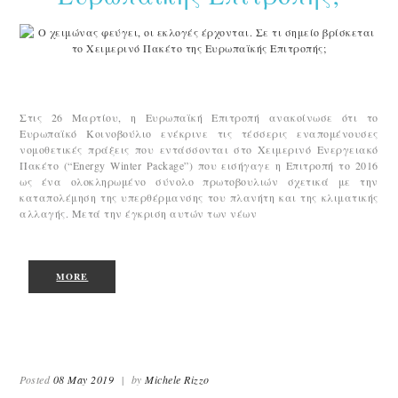
Στις 26 Μαρτίου, η Ευρωπαϊκή Επιτροπή ανακοίνωσε ότι το
Ευρωπαϊκό Κοινοβούλιο ενέκρινε τις τέσσερις εναπομένουσες
νομοθετικές πράξεις που εντάσσονται στο Χειμερινό Ενεργειακό
Πακέτο (“Energy Winter Package”) που εισήγαγε η Επιτροπή το 2016
ως ένα ολοκληρωμένο σύνολο πρωτοβουλιών σχετικά με την
καταπολέμηση της υπερθέρμανσης του πλανήτη και της κλιματικής
αλλαγής. Μετά την έγκριση αυτών των νέων
MORE
Posted
08 May 2019
|
by
Michele Rizzo