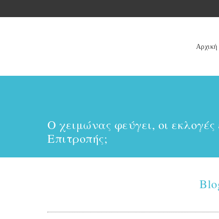
Αρχική
Ο χειμώνας φεύγει, οι εκλογές
Επιτροπής;
Blo