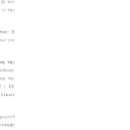
 β) τον
 γ) την
ητας
: Η
ρια για
ση της
πόδοσης
σης της
7 / ΕΕ
ελικών
μερινό
ειακής