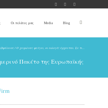
ς
Οι πελάτες μας
Media
Blog
 Ωφέλειας
/
Ο χειμώνας φεύγει, οι εκλογές έρχονται. Σε τι...
ειμερινό Πακέτο της Ευρωπαϊκής
Firm