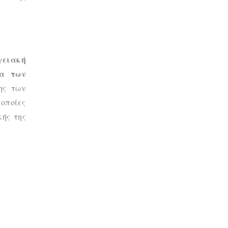
γειακή
έα των
ης των
οποίες
κής της