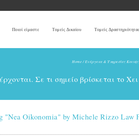
Ποιοί είμαστε
Τομείς Δικαίου
Τομείς Δραστηριότητα
Home
/
Ενέργεια & Υπηρεσίες Κοινής
 έρχονται. Σε τι σημείο βρίσκεται το Χ
g "Nea Oikonomia" by Michele Rizzo Law 