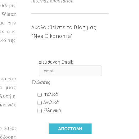
internazionalisation.
σσερις
Winter
με την
Ακολουθείστε το Blog μας
ών των
“Nea Oikonomia”
κό της
Διεύθυνση Email:
ιο του
Γλώσσες
α μιας
Ιταλικά
Αυτή η
Αγγλικά
 κοινώς
Ελληνικά
 2030:
όδοσης