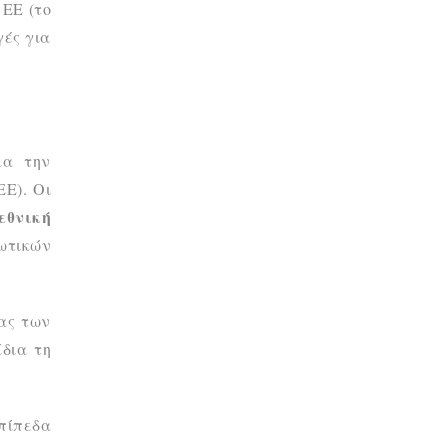
 ΕΕ (το
γές για
ια την
ΕΕ). Οι
εθνική
ωτικών
τας των
ίδια τη
πίπεδα