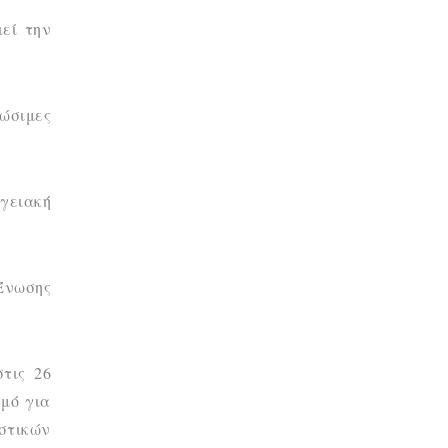
εί την
εώσιμες
ργειακή
 Ένωσης
τις 26
σμό για
στικών