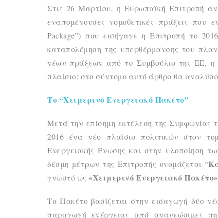
Στις 26 Μαρτίου, η Ευρωπαϊκή Επιτροπή αν
εναπομένουσες νομοθετικές πράξεις που εν
Package”) που εισήγαγε η Επιτροπή το 20
καταπολέμηση της υπερθέρμανσης του πλανή
νέων πράξεων από το Συμβούλιο της ΕΕ, η 
πλαίσιο: στο σύντομο αυτό άρθρο θα αναλύσο
Το “Χειμερινό Ενεργειακό Πακέτο”
Μετά την επίσημη εκτέλεση της Συμφωνίας τ
2016 ένα νέο πλαίσιο πολιτικών στον τομ
Ενεργειακής Ένωσης και στην υλοποίηση τ
Κα
δέσμη μέτρων της Επιτροπής ονομάζεται “
«Χειμερινό Ενεργειακό Πακέτο»
γνωστό ως
Το Πακέτο βασίζεται στην εισαγωγή δύο νέ
παραγωγή ενέργειας από ανανεώσιμες πη