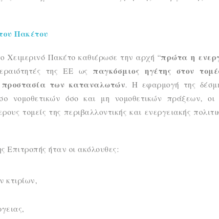
 του Πακέτου
πρώτα
η
ενερ
το Χειμερινό Πακέτο καθιέρωσε την αρχή “
παγκόσμιος ηγέτης στον τομ
τεραιότητές της ΕΕ ως
ν προστασία των καταναλωτών
. Η εφαρμογή της δέσμ
σο νομοθετικών όσο και μη νομοθετικών πράξεων, οι 
ους τομείς της περιβαλλοντικής και ενεργειακής πολιτι
ης Επιτροπής ήταν οι ακόλουθες:
ν κτιρίων,
ργειας,