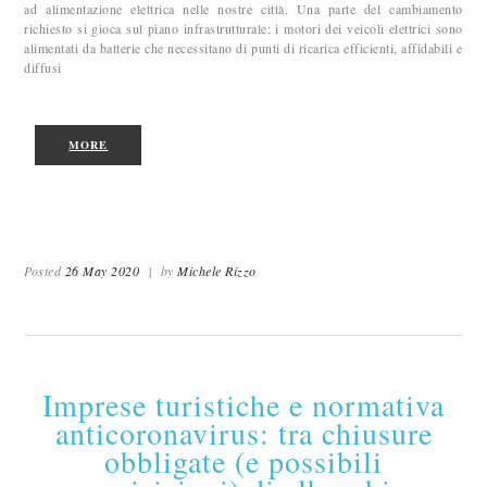
ad alimentazione elettrica nelle nostre città. Una parte del cambiamento
richiesto si gioca sul piano infrastrutturale: i motori dei veicoli elettrici sono
alimentati da batterie che necessitano di punti di ricarica efficienti, affidabili e
diffusi
MORE
Posted
26 May 2020
|
by
Michele Rizzo
Imprese turistiche e normativa
anticoronavirus: tra chiusure
obbligate (e possibili