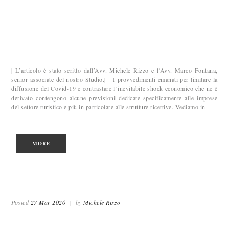
| L’articolo è stato scritto dall’Avv. Michele Rizzo e l’Avv. Marco Fontana,
senior associate del nostro Studio.| I provvedimenti emanati per limitare la
diffusione del Covid-19 e contrastare l’inevitabile shock economico che ne è
derivato contengono alcune previsioni dedicate specificamente alle imprese
del settore turistico e più in particolare alle strutture ricettive. Vediamo in
MORE
Posted
27 Mar 2020
|
by
Michele Rizzo