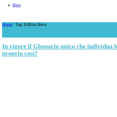
Blog
Home
/
Tag: Edilizia libera
Tag: Edilizia libera
In vigore il Glossario unico che individua le
proprio così?