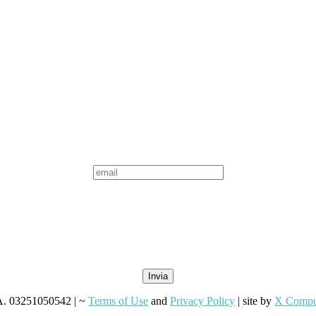
VA. 03251050542 | ~
Terms of Use
and
Privacy Policy
| site by
X Compu