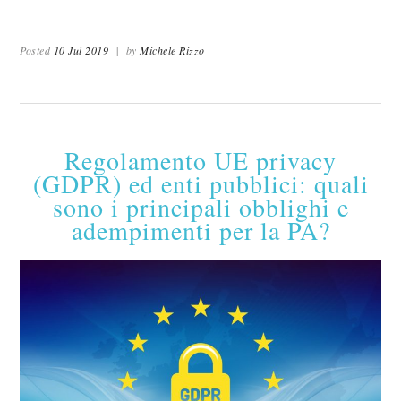
Posted
10 Jul 2019
|
by
Michele Rizzo
Regolamento UE privacy
(GDPR) ed enti pubblici: quali
sono i principali obblighi e
adempimenti per la PA?