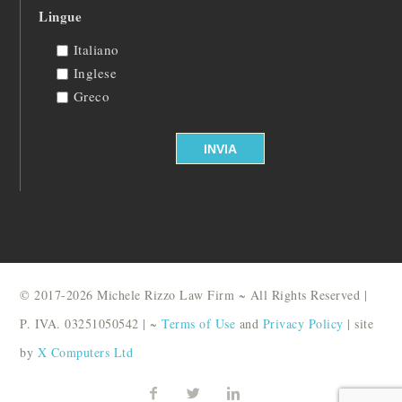
Lingue
Italiano
Inglese
Greco
© 2017-2026 Michele Rizzo Law Firm ~ All Rights Reserved |
P. IVA. 03251050542 | ~
Terms of Use
and
Privacy Policy
| site
by
X Computers Ltd