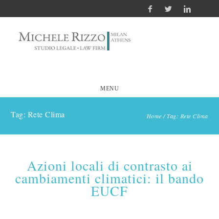
MENU
Tag: Rete Clima
Home
/
Tag: Rete Clima
Azioni locali di contrasto ai
cambiamenti climatici: il bando
EUCF