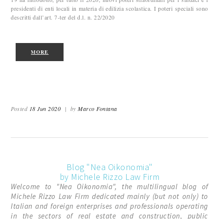
presidenti di enti locali in materia di edilizia scolastica. I poteri speciali sono
descritti dall’art. 7-ter del d.l. n. 22/2020
MORE
Posted
18 Jun 2020
|
by
Marco Fontana
Blog "Nea Oikonomia"
by Michele Rizzo Law Firm
Welcome to "Nea Oikonomia", the multilingual blog of
Michele Rizzo Law Firm dedicated mainly (but not only) to
Italian and foreign enterprises and professionals operating
in the sectors of real estate and construction, public