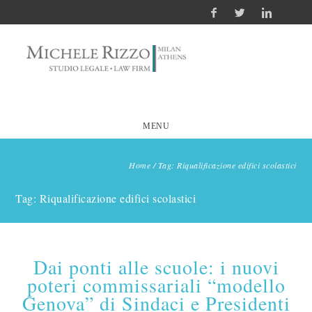
MENU
Home
/
Tag: Riqualificazione edifici scolastici
Tag: Riqualificazione edifici scolastici
Dai ponti alle scuole: i nuovi
poteri commissariali “modello
Genova” di Sindaci e Presidenti