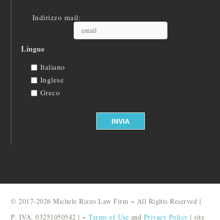
Indirizzo mail:
Lingue
Italiano
Inglese
Greco
© 2017-2026 Michele Rizzo Law Firm ~ All Rights Reserved |
P. IVA. 03251050542 | ~
Terms of Use
and
Privacy Policy
| site