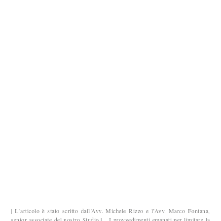
| L’articolo è stato scritto dall’Avv. Michele Rizzo e l’Avv. Marco Fontana,
senior associate del nostro Studio.| I provvedimenti emanati per limitare la