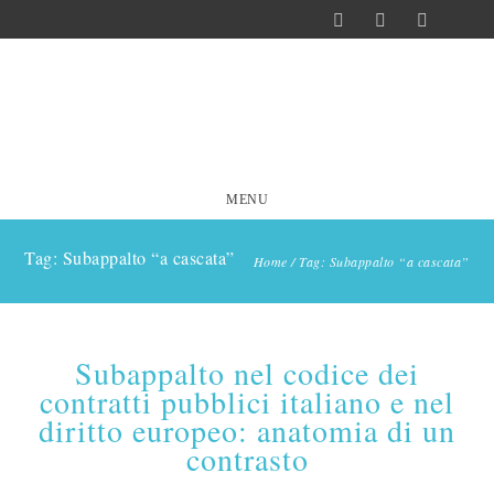
MENU
Tag: Subappalto “a cascata”
Home
/
Tag: Subappalto “a cascata”
Subappalto nel codice dei
contratti pubblici italiano e nel
diritto europeo: anatomia di un
contrasto