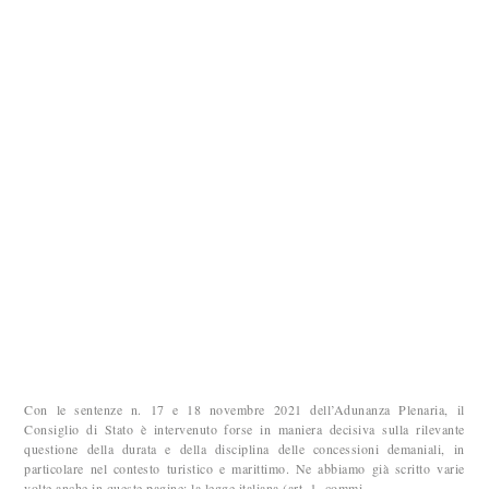
Con le sentenze n. 17 e 18 novembre 2021 dell’Adunanza Plenaria, il
Consiglio di Stato è intervenuto forse in maniera decisiva sulla rilevante
questione della durata e della disciplina delle concessioni demaniali, in
particolare nel contesto turistico e marittimo. Ne abbiamo già scritto varie
volte anche in queste pagine: la legge italiana (art. 1, commi