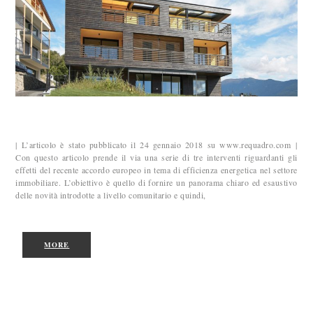
| L’articolo è stato pubblicato il 24 gennaio 2018 su www.requadro.com |
Con questo articolo prende il via una serie di tre interventi riguardanti gli
effetti del recente accordo europeo in tema di efficienza energetica nel settore
immobiliare. L’obiettivo è quello di fornire un panorama chiaro ed esaustivo
delle novità introdotte a livello comunitario e quindi,
MORE