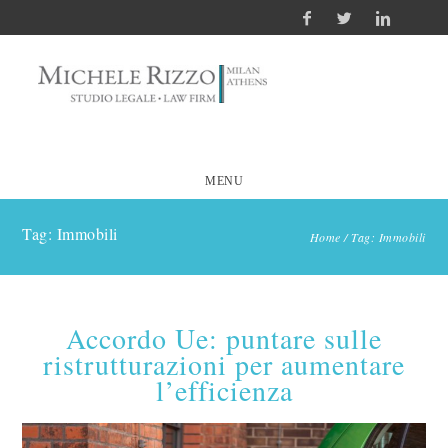
MENU
Tag: Immobili
Home
/
Tag: Immobili
Accordo Ue: puntare sulle
ristrutturazioni per aumentare
l’efficienza