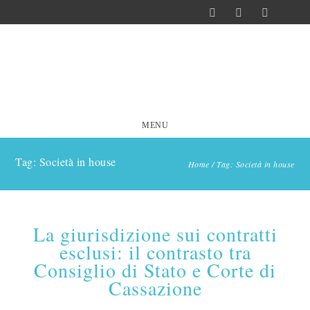
MENU
Tag: Società in house
Home
/
Tag: Società in house
La giurisdizione sui contratti
esclusi: il contrasto tra
Consiglio di Stato e Corte di
Cassazione