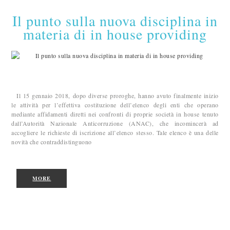
Il punto sulla nuova disciplina in
materia di in house providing
Il 15 gennaio 2018, dopo diverse proroghe, hanno avuto finalmente inizio
le attività per l’effettiva costituzione dell’elenco degli enti che operano
mediante affidamenti diretti nei confronti di proprie società in house tenuto
dall’Autorità Nazionale Anticorruzione (ANAC), che incomincerà ad
accogliere le richieste di iscrizione all’elenco stesso. Tale elenco è una delle
novità che contraddistinguono
MORE