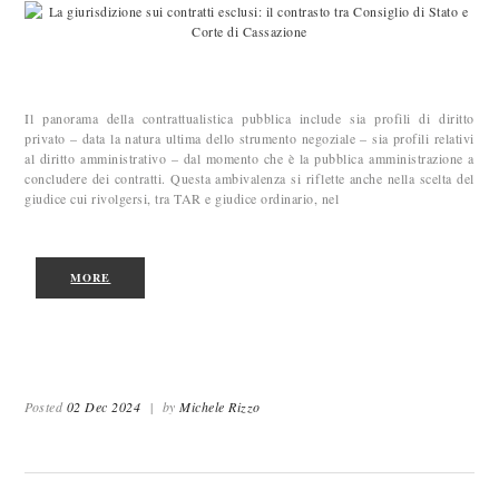
Il panorama della contrattualistica pubblica include sia profili di diritto
privato – data la natura ultima dello strumento negoziale – sia profili relativi
al diritto amministrativo – dal momento che è la pubblica amministrazione a
concludere dei contratti. Questa ambivalenza si riflette anche nella scelta del
giudice cui rivolgersi, tra TAR e giudice ordinario, nel
MORE
Posted
02 Dec 2024
|
by
Michele Rizzo