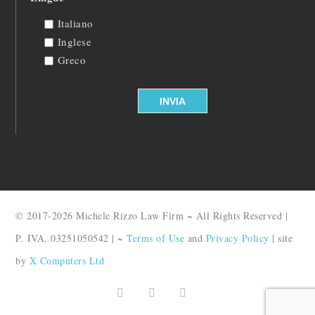
Italiano
Inglese
Greco
© 2017-2026 Michele Rizzo Law Firm ~ All Rights Reserved |
P. IVA. 03251050542 | ~
Terms of Use
and
Privacy Policy
| site
by
X Computers Ltd