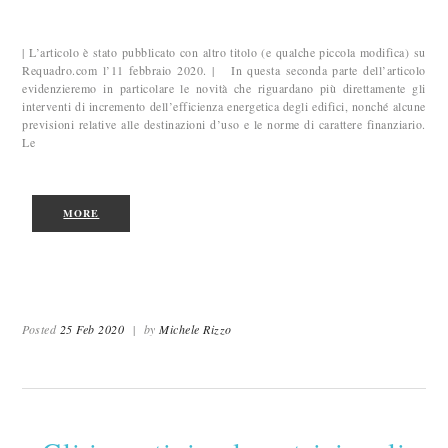
| L’articolo è stato pubblicato con altro titolo (e qualche piccola modifica) su
Requadro.com l’11 febbraio 2020. | In questa seconda parte dell’articolo
evidenzieremo in particolare le novità che riguardano più direttamente gli
interventi di incremento dell’efficienza energetica degli edifici, nonché alcune
previsioni relative alle destinazioni d’uso e le norme di carattere finanziario.
Le
MORE
Posted
25 Feb 2020
|
by
Michele Rizzo