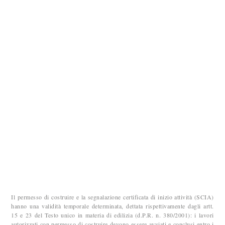
Il permesso di costruire e la segnalazione certificata di inizio attività (SCIA)
hanno una validità temporale determinata, dettata rispettivamente dagli artt.
15 e 23 del Testo unico in materia di edilizia (d.P.R. n. 380/2001): i lavori
autorizzati con permesso di costruire devono essere avviati e conclusi entro i