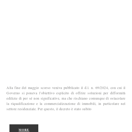
Alla fine del maggio scorso veniva pubblicato il d.l. n. 69/2024, con cui il
Governo si poneva l’obiettivo esplicito di offrire soluzioni per difformità
edilizie di per sé non significative, ma che rischiano comunque di ostacolare
la riqualificazione e la commercializzazione di immobili, in particolare nel
settore residenziale. Per questo, il decreto è stato subito
MORE