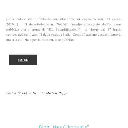
| L’articolo è stato pubblicato con altro titolo su Requadro.com l’11 agosto
2020. | Il decreto-legge n. 76/2020 (meglio conosciuto dall’opinione
pubblica con il nome di “DL Semplificazioni”), in vigore dal 17 luglio
scorso, dedica il capo II della sezione I alla “Semplificazione e altre misure in
materia edilizia e per la ricostruzione pubblica
MORE
Posted
12 Aug 2020
|
by
Michele Rizzo
Blog "Nea Oikonomia"