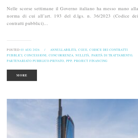
Nelle scorse settimane il Governo italiano ha messo mano all
norma di cui all’art. 193 del d.lgs. n. 36/2023 (Codice de
contratti pubblici)...
POSTED
03 AUG 2026
/
ANNULLABILITÀ,
CGUE,
CODICE DEI CONTRATTI
PUBBLICI,
CONCESSIONI,
CONCORRENZA,
NULLITÀ,
PARITÀ DI TRATTAMENTO,
PARTENARIATO PUBBLICO-PRIVATO,
PPP,
PROJECT FINANCING
MORE