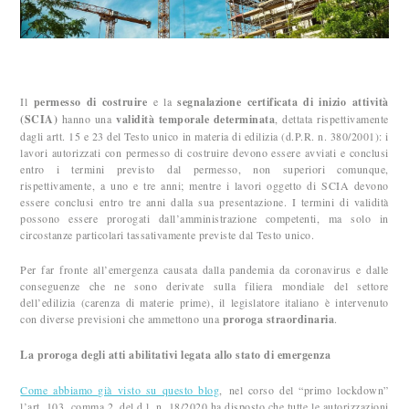
Il
permesso di costruire
e la
segnalazione certificata di inizio attività
(SCIA)
hanno una
validità temporale determinata
, dettata rispettivamente
dagli artt. 15 e 23 del Testo unico in materia di edilizia (d.P.R. n. 380/2001): i
lavori autorizzati con permesso di costruire devono essere avviati e conclusi
entro i termini previsto dal permesso, non superiori comunque,
rispettivamente, a uno e tre anni; mentre i lavori oggetto di SCIA devono
essere conclusi entro tre anni dalla sua presentazione. I termini di validità
possono essere prorogati dall’amministrazione competenti, ma solo in
circostanze particolari tassativamente previste dal Testo unico.
Per far fronte all’emergenza causata dalla pandemia da coronavirus e dalle
conseguenze che ne sono derivate sulla filiera mondiale del settore
dell’edilizia (carenza di materie prime), il legislatore italiano è intervenuto
con diverse previsioni che ammettono una
proroga straordinaria
.
La proroga degli atti abilitativi legata allo stato di emergenza
Come abbiamo già visto su questo blog
, nel corso del “primo lockdown”
l’art. 103, comma 2, del d.l. n. 18/2020 ha disposto che tutte le autorizzazioni