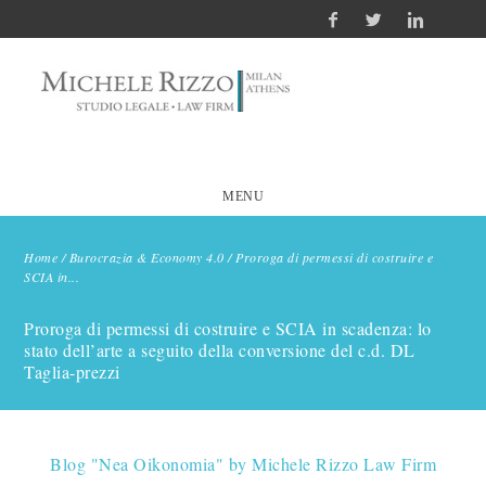
MENU
Home
/
Burocrazia & Economy 4.0
/
Proroga di permessi di costruire e
SCIA in...
Proroga di permessi di costruire e SCIA in scadenza: lo
stato dell’arte a seguito della conversione del c.d. DL
Taglia-prezzi
Blog "Nea Oikonomia" by Michele Rizzo Law Firm