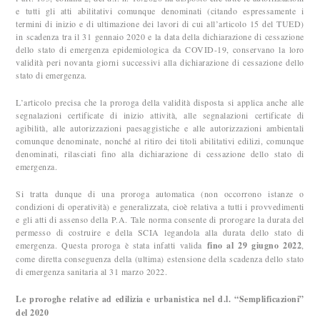
e tutti gli atti abilitativi comunque denominati (citando espressamente i
termini di inizio e di ultimazione dei lavori di cui all’articolo 15 del TUED)
in scadenza tra il 31 gennaio 2020 e la data della dichiarazione di cessazione
dello stato di emergenza epidemiologica da COVID-19, conservano la loro
validità peri novanta giorni successivi alla dichiarazione di cessazione dello
stato di emergenza.
L’articolo precisa che la proroga della validità disposta si applica anche alle
segnalazioni certificate di inizio attività, alle segnalazioni certificate di
agibilità, alle autorizzazioni paesaggistiche e alle autorizzazioni ambientali
comunque denominate, nonché al ritiro dei titoli abilitativi edilizi, comunque
denominati, rilasciati fino alla dichiarazione di cessazione dello stato di
emergenza.
Si tratta dunque di una proroga automatica (non occorrono istanze o
condizioni di operatività) e generalizzata, cioè relativa a tutti i provvedimenti
e gli atti di assenso della P.A. Tale norma consente di prorogare la durata del
permesso di costruire e della SCIA legandola alla durata dello stato di
emergenza. Questa proroga è stata infatti valida
fino al 29 giugno 2022
,
come diretta conseguenza della (ultima) estensione della scadenza dello stato
di emergenza sanitaria al 31 marzo 2022.
Le proroghe relative ad edilizia e urbanistica nel d.l. “Semplificazioni”
del 2020