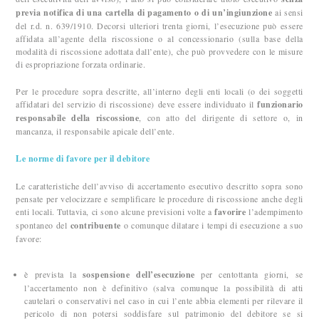
previa notifica di una cartella di pagamento o di un’ingiunzione
ai sensi
del r.d. n. 639/1910. Decorsi ulteriori trenta giorni, l’esecuzione può essere
affidata all’agente della riscossione o al concessionario (sulla base della
modalità di riscossione adottata dall’ente), che può provvedere con le misure
di espropriazione forzata ordinarie.
Per le procedure sopra descritte, all’interno degli enti locali (o dei soggetti
affidatari del servizio di riscossione) deve essere individuato il
funzionario
responsabile della riscossione
, con atto del dirigente di settore o, in
mancanza, il responsabile apicale dell’ente.
Le norme di favore per il debitore
Le caratteristiche dell’avviso di accertamento esecutivo descritto sopra sono
pensate per velocizzare e semplificare le procedure di riscossione anche degli
enti locali. Tuttavia, ci sono alcune previsioni volte a
favorire
l’adempimento
spontaneo del
contribuente
o comunque dilatare i tempi di esecuzione a suo
favore:
è prevista la
sospensione dell’esecuzione
per centottanta giorni, se
l’accertamento non è definitivo (salva comunque la possibilità di atti
cautelari o conservativi nel caso in cui l’ente abbia elementi per rilevare il
pericolo di non potersi soddisfare sul patrimonio del debitore se si