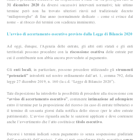
31 dicembre 2020
da diversi successivi interventi normativi; tale ultimo
termine però non ha trovato ulteriori rinvii nel tradizionale decreto
“milleproroghe” di fine anno (normalmente dedicato – come si evince dal
nome – al ritocco dei termini con scadenza imminente).
L’avviso di accertamento esecutivo previsto dalla Legge di Bilancio 2020
Ad oggi, dunque, l’Agenzia delle entrate, gli altri enti statali e gli enti
territoriali possono procedere con la
riscossione coattiva
delle entrate per
cui il contribuente non abbia ancora provveduto al pagamento.
Gli
enti locali
, in particolare, possono procedere utilizzando gli
strumenti
“potenziati”
introdotti nel nostro ordinamento dall’art. 1, comma 792, della
legge 27 dicembre 2019, n. 160 (la c.d. “Legge di Bilancio 2020″).
Tale disposizione ha introdotto la possibilità di procedere alla riscossione con
“avviso di accertamento esecutivo”
, contenente
intimazione ad adempiere
entro il termine per la proposizione del ricorso (in caso di entrate tributarie) o
il termine di sessanta giorni dalla notifica dello stesso (per le altre entrate
patrimoniali). L’avviso riguarda anche le sanzioni applicate e deve contenere
anche l’avvertimento che l’atto costituisce
titolo esecutivo
.
Decorsi i termini indicati senza pagamento (o senza sospensione giudiziale
dell’esecutività dell’avviso), l’atto si può considerare titolo esecutivo
senza