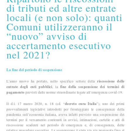
di tributi ed altre entrate
locali (e non solo): quanti
Comuni utilizzeranno il
“nuovo” avviso di
accertamento esecutivo
nel 2021?
La fine del periodo di sospensione
L’anno nuovo ha portato, nello specifico settore della
riscossione delle
entrate degli enti pubblici
, la
fine della sospensione dei termini di
pagamento
previsti dalle norme straordinarie legate all’emergenza covid-19.
Il d.l. 17 marzo 2020, n. 18 (cd. “
decreto cura Italia
”), uno dei primi
provvedimenti legislativi introdotti per fronteggiare le conseguenze della
pandemia sull’economia italiana, aveva infatti previsto una sospensione dei
termini per il versamento contenuti in avvisi, intimazioni, cartelle e atti di
riscossione scadenti nel periodo di emergenza e, di conseguenza, delle
relative procedure esecutive. La sospensione è stata via via prorogata fino al