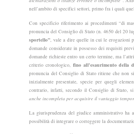
dichiarazioni o istanze erronee o incomplete
”. Altr
nell’ambito di specifici settori, primo fra i quali que
Con specificio riferimento ai procedimenti “di mas
pronuncia del Consiglio di Stato (n. 4650 del 20 lu
sportello”
, vale a dire quelle in cui le erogazioni 
domande considerate in possesso dei requisiti previ
domande richieste entro un certo termine, ma l’attr
fino all’esaurimento della d
criterio cronologico,
pronuncia del Consiglio di Stato ritiene che non 
inizialmente presentate, specie per quegli eleme
contrario, infatti, secondo il Consiglio di Stato, s
anche incompleta per acquisire il vantaggio tempor
La giurisprudenza del giudice amministrativo ha a
possibilità di integrare o correggere la documentaz