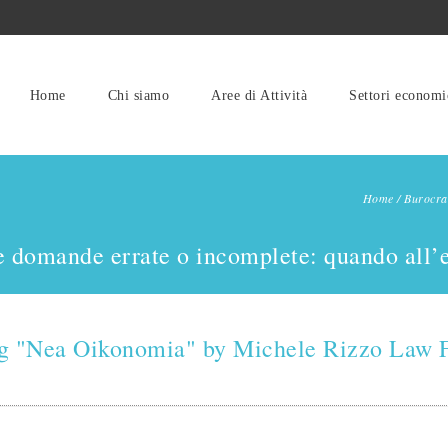
Home
Chi siamo
Aree di Attività
Settori economi
Home
/
Burocra
e domande errate o incomplete: quando all’e
g "Nea Oikonomia" by Michele Rizzo Law 