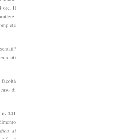
 ore. Il
arattere
complete
sentati?
equisiti
a facoltà
 caso di
e n. 241
edimento
ifica di