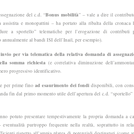
Bonus mobilità
ssegnazione del c.d. “
” – vale a dire il contribut
a assistita e monopattini – ha portato alla ribalta della cronaca l
dure a sportello” telematiche per l’erogazione di contributi 
 annualmente al bandi ISI dell’Inail, per esempio).
invio per via telematica della relativa domanda
di assegnazi
’
ella somma richiesta
(e correlativa diminuzione dell’ammontar
ero progressivo identificativo.
ad esaurimento dei fondi
te per prime fino
disponibili, con con
nda fin dal primo momento utile dell’apertura del c.d. “sportello” 
hanno potuto presentare tempestivamente la propria domanda a c
 eventualità purtroppo frequente nella realtà, soprattutto in rel
icienti rispetto all’ampia platea di potenziali destinatari (come 