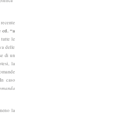
ttifica”
 recente
 cd. “a
tutte le
va delle
se di un
tesi, la
 domande
 In caso
 domanda
 meno la