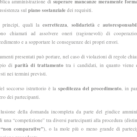
superare mancanze meramente forma
bblica amministrazione di
piano sostanziale
ussistenza sul
dei requisiti.
correttezza
solidarietà
autoresponsabil
i principi, quali la
,
e
sono chiamati ad assolvere oneri (ragionevoli) di cooperazi
cedimento e a sopportare le conseguenze dei propri errori.
umenti presentati può portare, nel caso di violazioni di regole chia
parità di trattamento
ipio di
tra i candidati, in quanto viene 
ti nei termini previsti.
speditezza del procedimento
el soccorso istruttorio è la
, in pa
ro dei partecipanti.
sclusione della domanda incompleta da parte del giudice ammini
 di una “competizione” tra diversi partecipanti alla procedura (dist
 “non comparative”
), o la mole più o meno grande di parteci