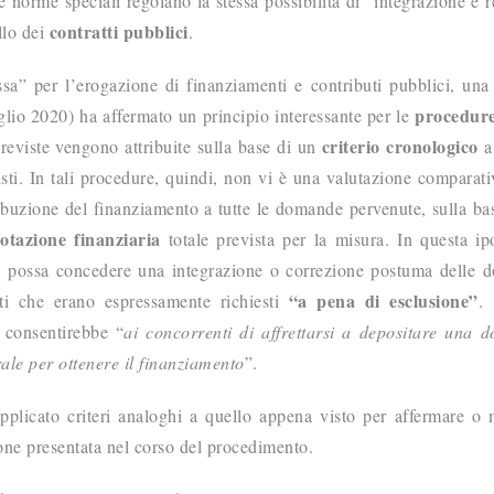
e norme speciali regolano la stessa possibilità di “integrazione e re
contratti pubblici
llo dei
.
sa” per l’erogazione di finanziamenti e contributi pubblici, una
procedure
glio 2020) ha affermato un principio interessante per le
criterio cronologico
previste vengono attribuite sulla base di un
a 
sti. In tali procedure, quindi, non vi è una valutazione comparati
ibuzione del finanziamento a tutte le domande pervenute, sulla ba
otazione finanziaria
totale prevista per la misura. In questa ipo
si possa concedere una integrazione o correzione postuma delle
“a pena di esclusione”
nti che erano espressamente richiesti
.
i consentirebbe “
ai concorrenti di affrettarsi a depositare una
ale per ottenere il finanziamento
”.
pplicato criteri analoghi a quello appena visto per affermare o
ione presentata nel corso del procedimento.