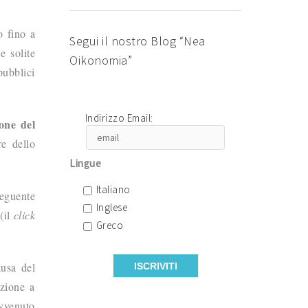
o fino a
Segui il nostro Blog “Nea
e solite
Oikonomia”
pubblici
Indirizzo Email:
one del
e dello
Lingue
Italiano
seguente
Inglese
(il
click
Greco
ausa del
azione a
avvenuto