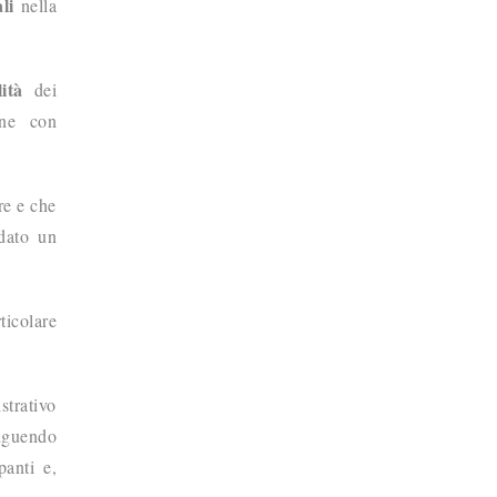
li
nella
ità
dei
one con
re e che
dato un
rticolare
strativo
inguendo
panti e,