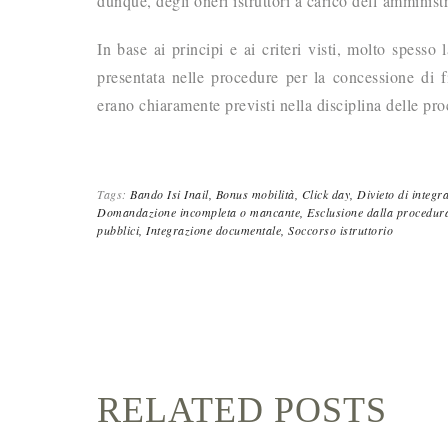
dunque, degli oneri istruttori a carico dell’amminis
In base ai principi e ai criteri visti, molto spesso
presentata nelle procedure per la concessione di 
erano chiaramente previsti nella disciplina delle pro
Tags:
Bando Isi Inail,
Bonus mobilità,
Click day,
Divieto di integr
Domandazione incompleta o mancante,
Esclusione dalla procedur
pubblici,
Integrazione documentale,
Soccorso istruttorio
RELATED POSTS