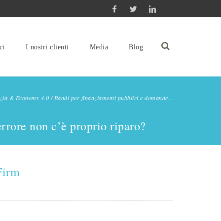
ci
I nostri clienti
Media
Blog
zia & Economy 4.0
/
Bandi per finanziamenti pubblici e domande...
rrore non c’è proprio riparo?
Firm