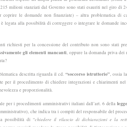
215 milioni stanziati dal Governo sono stati esauriti nel giro di 24
r coprire le domande non finanziate) – altra problematica di c
o è legata alla possibilità di correggere o integrare le domande in
i richiesti per la concessione del contributo non sono stati pre
ssivamente gli elementi mancanti
, oppure la domanda priva dei r
nta?
“soccorso istruttorio”
blematica descritta riguarda il cd.
, ossia l
te per il procedimento di chiedere integrazioni e chiarimenti nel
evolezza e proporzionalità.
legg
le per i procedimenti amministrativi italiani dall’art. 6 della
ministrativo), che indica tra i compiti del responsabile del proc
a possibilità di “
chiedere il rilascio di dichiarazioni e la rett