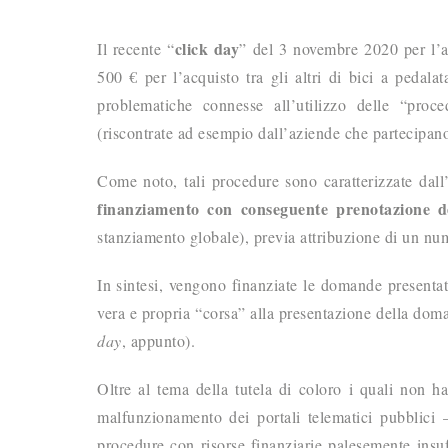
click day
Il recente “
” del 3 novembre 2020 per l’a
500 € per l’acquisto tra gli altri di bici a pedalat
problematiche connesse all’utilizzo delle “proce
(riscontrate ad esempio dall’aziende che partecipano
Come noto, tali procedure sono caratterizzate dall
finanziamento
con conseguente prenotazione d
stanziamento globale), previa attribuzione di un num
In sintesi, vengono finanziate le domande presenta
vera e propria “corsa” alla presentazione della doma
day
, appunto).
Oltre al tema della tutela di coloro i quali non 
malfunzionamento dei portali telematici pubblici –
procedure con risorse finanziarie palesemente insuff