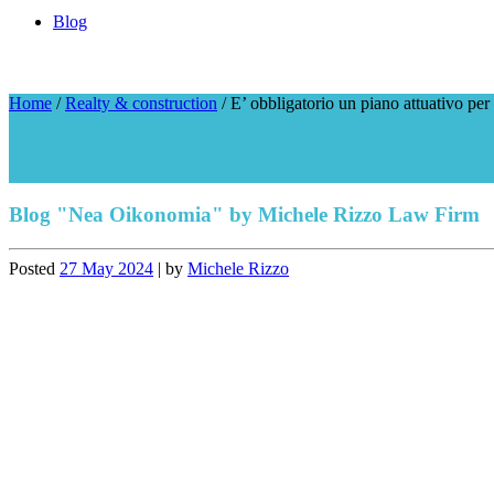
Blog
Home
/
Realty & construction
/
E’ obbligatorio un piano attuativo per l
E’ obbligatorio un piano attuativo per le nuove costruzi
superiore a 3 mc/mq?
Blog "Nea Oikonomia" by Michele Rizzo Law Firm
Posted
27 May 2024
|
by
Michele Rizzo