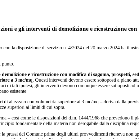
oni e gli interventi di demolizione e ricostruzione con e
 la disposizione di servizio n. 4/2024 del 20 marzo 2024 ha illustrato 
l punto.
 demolizione e ricostruzione con modifica di sagoma, prospetti, sed
eriore a 3 mc/mq.
Questi interventi devono essere sottoposti a piano a
uori di tali ipotesi, gli interventi devono comunque essere sottoposti ad
bano esistente.
tri di altezza o con volumetria superiore ai 3 mc/mq – deriva dalla previs
ze superiori ai limiti di cui sopra.
rma – così come le disposizioni del d.m. 1444/1968 che prevedono il pian
incipio fondamentale della materia non derogabile dalla disciplina regi
e la prassi del Comune prima degli ultimi provvedimenti riteneva non appl