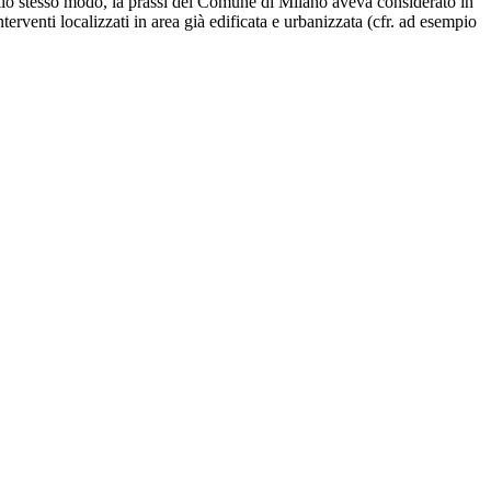
Allo stesso modo, la prassi del Comune di Milano aveva considerato in
rventi localizzati in area già edificata e urbanizzata (cfr. ad esempio