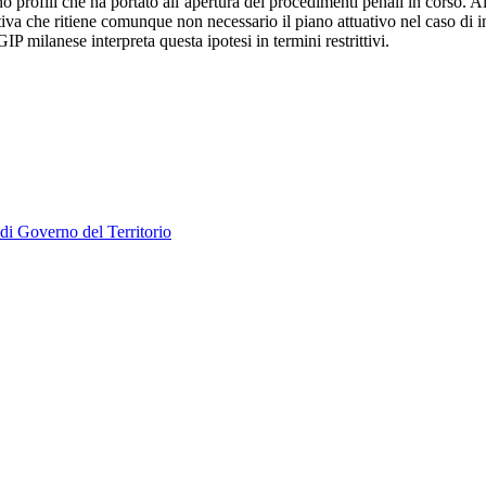
 profili che ha portato all’apertura dei procedimenti penali in corso. 
a che ritiene comunque non necessario il piano attuativo nel caso di inte
 milanese interpreta questa ipotesi in termini restrittivi.
di Governo del Territorio