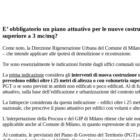
E’ obbligatorio un piano attuativo per le nuove costruzi
superiore a 3 mc/mq?
Come noto, la Direzione Rigenerazione Urbana del Comune di Milano con
– che intende applicare alle ipotesi di demolizione e ricostruzione.
Tre sono essenzialmente le indicazioni fornite dagli uffici comunali su
La
prima indicazione
considera gli
interventi di nuova costruzione o
prevedono edifici oltre i 25 metri di altezza o con volumetria sup
PGT o se sono previsti in ambiti non edificati o poco edificati. Al di f
attuativo, sulla base dell’edificazione e urbanizzazione del contesto ur
La fattispecie considerata da questa indicazione – edifici oltre i 25 me
nazionale, che prescrive il piano attuativo per edifici con volumi e altez
L’interpretazione della Procura e del GIP di Milano ritiene che tale no
applicabile anche al Comune di Milano, in quanto espressione di un pr
Al contrario, le previsioni del Piano di Governo del Territorio (PGT) 