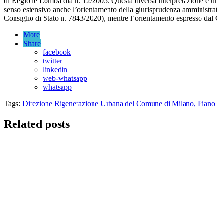
di Regione Lombardia n. 12/2005. Questa diversa interpretazione è uno
senso estensivo anche l’orientamento della giurisprudenza amministrativ
Consiglio di Stato n. 7843/2020), mentre l’orientamento espresso dal GIP
More
Share
facebook
twitter
linkedin
web-whatsapp
whatsapp
Tags:
Direzione Rigenerazione Urbana del Comune di Milano,
Piano 
Related posts