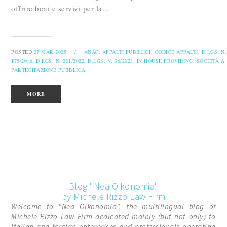
offrire beni e servizi per la...
POSTED
27 MAR 2025
/
ANAC,
APPALTI PUBBLICI,
CODICE APPALTI,
D.LGS. N.
175/2016,
D.LGS. N. 201/2022,
D.LGS. N. 36/2023,
IN HOUSE PROVIDING,
SOCIETÀ A
PARTECIPAZIONE PUBBLICA
MORE
Blog "Nea Oikonomia"
by Michele Rizzo Law Firm
Welcome to "Nea Oikonomia", the multilingual blog of
Michele Rizzo Law Firm dedicated mainly (but not only) to
Italian and foreign enterprises and professionals operating