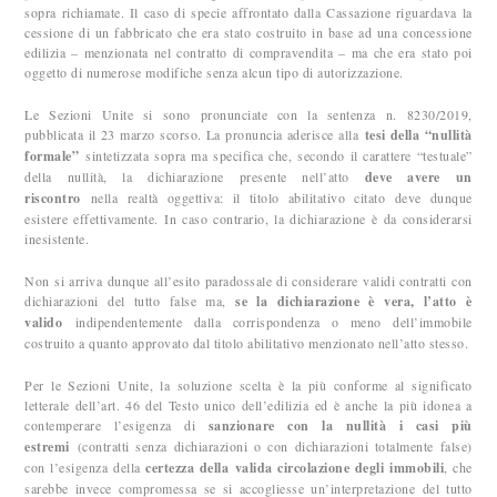
sopra richiamate. Il caso di specie affrontato dalla Cassazione riguardava la
cessione di un fabbricato che era stato costruito in base ad una concessione
edilizia – menzionata nel contratto di compravendita – ma che era stato poi
oggetto di numerose modifiche senza alcun tipo di autorizzazione.
Le Sezioni Unite si sono pronunciate con la sentenza n. 8230/2019,
pubblicata il 23 marzo scorso. La pronuncia aderisce alla
tesi della “nullità
formale”
sintetizzata sopra ma specifica che, secondo il carattere “testuale”
della nullità, la dichiarazione presente nell’atto
deve avere un
riscontro
nella realtà oggettiva: il titolo abilitativo citato deve dunque
esistere effettivamente. In caso contrario, la dichiarazione è da considerarsi
inesistente.
Non si arriva dunque all’esito paradossale di considerare validi contratti con
dichiarazioni del tutto false ma,
se la dichiarazione è vera, l’atto è
valido
indipendentemente dalla corrispondenza o meno dell’immobile
costruito a quanto approvato dal titolo abilitativo menzionato nell’atto stesso.
Per le Sezioni Unite, la soluzione scelta è la più conforme al significato
letterale dell’art. 46 del Testo unico dell’edilizia ed è anche la più idonea a
contemperare l’esigenza di
sanzionare con la nullità i casi più
estremi
(contratti senza dichiarazioni o con dichiarazioni totalmente false)
con l’esigenza della
certezza della
valida circolazione degli immobili
, che
sarebbe invece compromessa se si accogliesse un’interpretazione del tutto