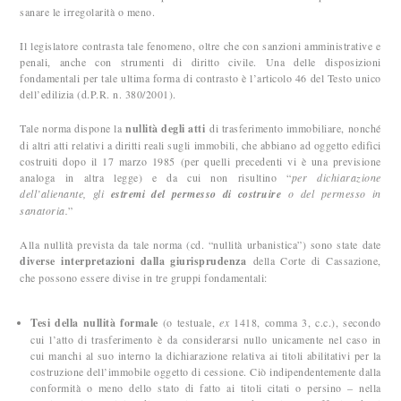
sanare le irregolarità o meno.
Il legislatore contrasta tale fenomeno, oltre che con sanzioni amministrative e
penali, anche con strumenti di diritto civile. Una delle disposizioni
fondamentali per tale ultima forma di contrasto è l’articolo 46 del Testo unico
dell’edilizia (d.P.R. n. 380/2001).
Tale norma dispone la
nullità degli atti
di trasferimento immobiliare, nonché
di altri atti relativi a diritti reali sugli immobili, che abbiano ad oggetto edifici
costruiti dopo il 17 marzo 1985 (per quelli precedenti vi è una previsione
analoga in altra legge) e da cui non risultino “
per dichiarazione
dell’alienante, gli
estremi del permesso di costruire
o del permesso in
sanatoria.
”
Alla nullità prevista da tale norma (cd. “nullità urbanistica”) sono state date
diverse interpretazioni dalla giurisprudenza
della Corte di Cassazione,
che possono essere divise in tre gruppi fondamentali:
Tesi della nullità formale
(o testuale,
ex
1418, comma 3, c.c.), secondo
cui l’atto di trasferimento è da considerarsi nullo unicamente nel caso in
cui manchi al suo interno la dichiarazione relativa ai titoli abilitativi per la
costruzione dell’immobile oggetto di cessione. Ciò indipendentemente dalla
conformità o meno dello stato di fatto ai titoli citati o persino – nella