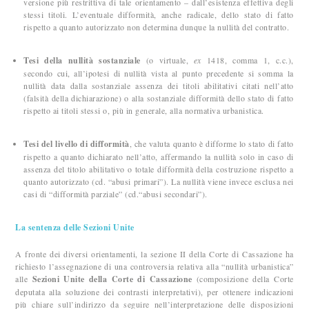
versione più restrittiva di tale orientamento – dall’esistenza effettiva degli
stessi titoli. L’eventuale difformità, anche radicale, dello stato di fatto
rispetto a quanto autorizzato non determina dunque la nullità del contratto.
Tesi della nullità sostanziale
(o virtuale,
ex
1418, comma 1, c.c.),
secondo cui, all’ipotesi di nullità vista al punto precedente si somma la
nullità data dalla sostanziale assenza dei titoli abilitativi citati nell’atto
(falsità della dichiarazione) o alla sostanziale difformità dello stato di fatto
rispetto ai titoli stessi o, più in generale, alla normativa urbanistica.
Tesi del livello di difformità
, che valuta quanto è difforme lo stato di fatto
rispetto a quanto dichiarato nell’atto, affermando la nullità solo in caso di
assenza del titolo abilitativo o totale difformità della costruzione rispetto a
quanto autorizzato (cd. “abusi primari”). La nullità viene invece esclusa nei
casi di “difformità parziale” (cd.“abusi secondari”).
La sentenza delle Sezioni Unite
A fronte dei diversi orientamenti, la sezione II della Corte di Cassazione ha
richiesto l’assegnazione di una controversia relativa alla “nullità urbanistica”
alle
Sezioni Unite della Corte di Cassazione
(composizione della Corte
deputata alla soluzione dei contrasti interpretativi), per ottenere indicazioni
più chiare sull’indirizzo da seguire nell’interpretazione delle disposizioni