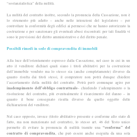
“sostanzialistica” della nullità.
La nullità del contratto inoltre, secondo la pronuncia della Cassazione, non è
lo strumento più adatto – anche nelle intenzioni del legislatore – per
controllare la conformità degli edifici ai permessi che ne hanno autorizzato la
costruzione e per sanzionare gli eventuali abusi riscontrati: per tali finalità vi
sono le previsioni del diritto amministrativo e del diritto penale.
Possibili rimedi in sede di compravendita di immobili
Alla luce dell’orientamento espresso dalla Cassazione, nel caso in cui in un
atto il venditore dichiari quali siano i titoli abilitativi per la costruzione
dell’immobile venduto ma lo stesso sia (anche completamente) diverso da
quanto risulta dai titoli stessi, il compratore non potrà dunque chiedere
l’accertamento della nullità del contratto. Potrà però comunque agire per
inadempimento dell’obbligo contrattuale
– chiedendo l’adempimento o la
risoluzione del contratto, più eventualmente il risarcimento del danno – in
quanto il bene consegnato risulta diverso da quello oggetto delle
dichiarazioni del venditore.
Nel caso opposto, invece (titolo abilitativo presente e conforme allo stato di
fatto, ma non menzionato nel contratto), lo stesso art. 46 del Testo unico
permette di evitare la pronuncia di nullità tramite una
“conferma” del
contratto di compravendita
, che può essere anche eseguita da una sola