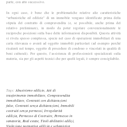
parte, con atto successivo.
In ogni caso, è bene che le problematiche relative alle caratteristiche
“urbanistiche ed edilizie” di un immobile vengano identificate prima della
stipula del contratto di compravendita (e, se possibile, anche prima del
relativo preliminare), in modo da poter regolare convenzionalmente le
reciproche posizioni sulla base delle informazioni disponibili. Questa attività
si rivela spesso complessa, specie nel caso di operazioni immobiliari di una
certa rilevanza o aventi ad oggetto immobili particolari (ad esempio perché
risalenti nel tempo, oggetto di procedure di condono o vincolati in qualità di
beni culturali). Per questo, l’assistenza di professionisti specializzati sulla
materia, sia per gli aspetti tecnici che per quelli legali, è sempre consigliabile.
Tags:
Abusivismo edilizio,
Atti di
trasferimento immobiliare,
Compravendita
immobiliare,
Contratti con dichiarazioni
false,
Contratti senza dichiarazioni,
Immobili
costruiti senza permessi,
Irregolarità
edilizia,
Permesso di Costruire,
Permesso in
sanatoria,
Real estate,
Titoli abilitativi edilizi,
Violazione normativa edilizia e urbanistica