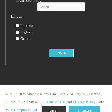
Indirizzo mail:
Lingue
Italiano
Inglese
Greco
© 2017-2026 Michele Rizzo Law Firm ~ All Rights Reserved |
P. IVA. 03251050542 | ~
Terms of Use
and
Privacy Policy
| site
by
X Computers Ltd
MORE
SHARE