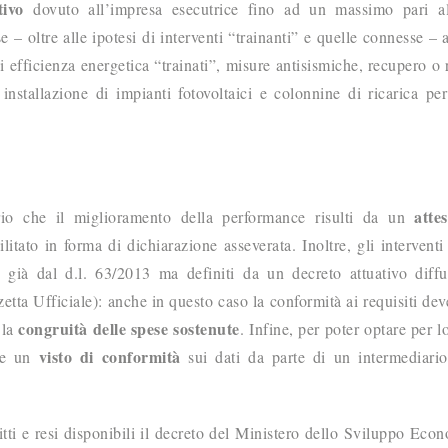
tivo
dovuto all’impresa esecutrice fino ad un massimo pari all
 – oltre alle ipotesi di interventi “trainanti” e quelle connesse – 
di efficienza energetica “trainati”, misure antisismiche, recupero o 
 installazione di impianti fotovoltaici e colonnine di ricarica per
atte
ario che il miglioramento della performance risulti da un
litato in forma di dichiarazione asseverata. Inoltre, gli intervent
 già dal d.l. 63/2013 ma definiti da un decreto attuativo diff
ta Ufficiale): anche in questo caso la conformità ai requisiti dev
congruità delle spese sostenute
 la
. Infine, per poter optare per l
visto di conformità
rre un
sui dati da parte di un intermediario
tti e resi disponibili il decreto del Ministero dello Sviluppo Eco