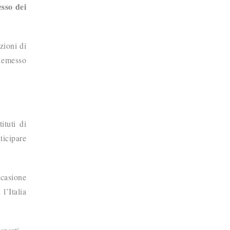
esso dei
zioni di
e emesso
ituti di
ticipare
ccasione
l’Italia