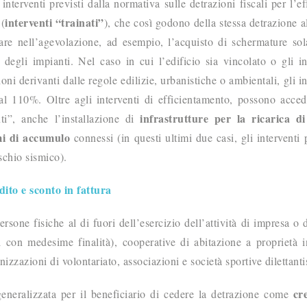
interventi previsti dalla normativa sulle detrazioni fiscali per l’ef
interventi “trainati”
 (
), che così godono della stessa detrazione 
are nell’agevolazione, ad esempio, l’acquisto di schermature sol
 degli impianti. Nel caso in cui l’edificio sia vincolato o gli in
oni derivanti dalle regole edilizie, urbanistiche o ambientali, gli in
al 110%. Oltre agli interventi di efficientamento, possono acced
infrastrutture per la ricarica di
nti”, anche l’installazione di
mi di accumulo
connessi (in questi ultimi due casi, gli interventi
schio sismico).
dito e sconto in fattura
sone fisiche al di fuori dell’esercizio dell’attività di impresa o d
i con medesime finalità), cooperative di abitazione a proprietà i
izzazioni di volontariato, associazioni e società sportive dilettanti
cr
 generalizzata per il beneficiario di cedere la detrazione come