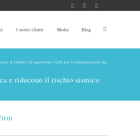
ci
I nostri clienti
Media
Blog
nergy & Utilities
/
Il superbonus 110% per le ristrutturazioni che...
ca e riducono il rischio sismico
Firm