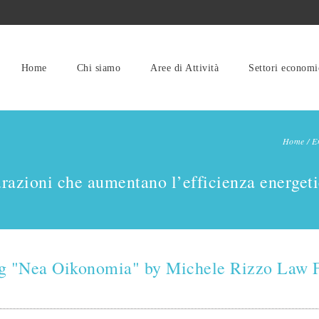
Home
Chi siamo
Aree di Attività
Settori economi
Home
/
E
urazioni che aumentano l’efficienza energeti
g "Nea Oikonomia" by Michele Rizzo Law 