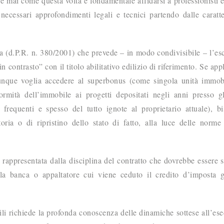
 e mai come questa volta è fondamentale affidarsi a professionisti e
necessari approfondimenti legali e tecnici partendo dalle caratte
 (d.P.R. n. 380/2001) che prevede – in modo condivisibile – l’es
in contrasto” con il titolo abilitativo edilizio di riferimento. Se app
iunque voglia accedere al superbonus (come singola unità immob
mità dell’immobile ai progetti depositati negli anni presso gl
frequenti e spesso del tutto ignote al proprietario attuale), b
atoria o di ripristino dello stato di fatto, alla luce delle norme
 rappresentata dalla disciplina del contratto che dovrebbe essere s
 e la banca o appaltatore cui viene ceduto il credito d’imposta 
ili richiede la profonda conoscenza delle dinamiche sottese all’es