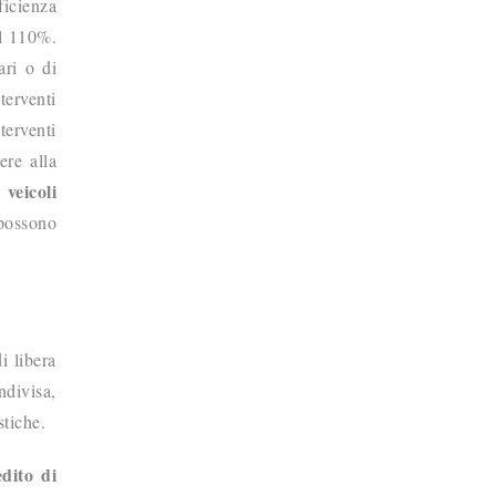
ficienza
al 110%.
ari o di
terventi
terventi
ere alla
 veicoli
 possono
i libera
ndivisa,
stiche.
edito di