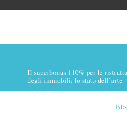
Il superbonus 110% per le ristrutt
degli immobili: lo stato dell’arte
Blo