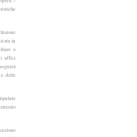
sperti –
ristiche
clusione
licata in
iliare o
i uffici
isognerà
 e delle
tipulato
generato
ecuzione