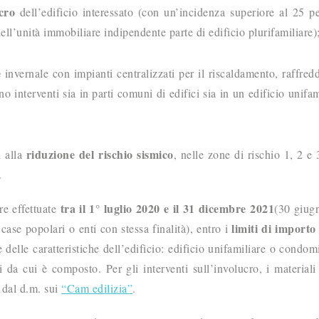
cro
dell’edificio interessato (con un’incidenza superiore al 25 p
dell’unità immobiliare indipendente parte di edificio plurifamiliare)
e
invernale con impianti centralizzati per il riscaldamento, raffre
o interventi sia in parti comuni di edifici sia in un edificio unifam
riduzione del rischio sismico
i alla
, nelle zone di rischio 1, 2 e
.
tra il 1° luglio 2020 e il 31 dicembre 2021
re effettuate
(30 giug
limiti di importo
 case popolari o enti con stessa finalità), entro i
e delle caratteristiche dell’edificio: edificio unifamiliare o condom
da cui è composto. Per gli interventi sull’involucro, i materiali 
i dal d.m. sui
“Cam edilizia”
.