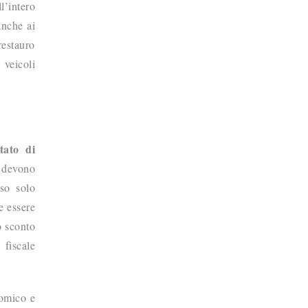
’intero
anche ai
restauro
 veicoli
stato di
i devono
uso solo
e essere
o sconto
 fiscale
nomico e