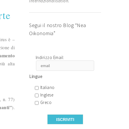
internazionalisation.
rte
Segui il nostro Blog “Nea
Oikonomia”
rus è –
zione di
tamento
Indirizzo Email:
iù alta
Lingue
Italiano
Inglese
, n. 77)
Greco
nanti”
).