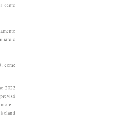
er cento
;
ddamento
iliare o
 3, come
no 2022
previsti
inio e –
isolanti