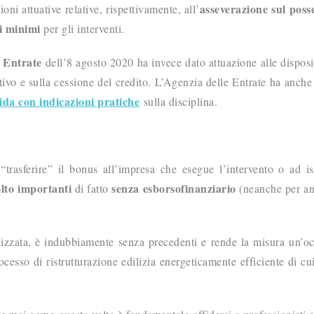
asseverazione sul poss
oni attuative relative, rispettivamente, all’
ti minimi
per gli interventi.
e Entrate
dell’8 agosto 2020 ha invece dato attuazione alle disposi
ettivo e sulla cessione del credito. L’Agenzia delle Entrate ha anch
ida con indicazioni pratiche
sulla disciplina.
trasferire” il bonus all’impresa che esegue l’intervento o ad ist
olto importanti
senza esborso
finanziario
di fatto
(neanche per an
lizzata, è indubbiamente senza precedenti e rende la misura un’o
cesso di ristrutturazione edilizia energeticamente efficiente di cui 