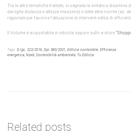
Tra le altre tematiche trattate, si segnala la sintetica disamina de
deroghe distanze e altezze massime) e delle altre norme (es. del
regionale per favorire l’attuazione di interventi edilizi di effici
Il Volume è acquistabile in edicola oppure sullo e-store
“Shopp
Tags:
D.lgs. 222/2016,
Dpr 380/2001,
Edilizia sostenibile,
Efficienza
energetica,
Nzeb,
Sostenibilità ambientale,
Tu Edilizia
Related posts