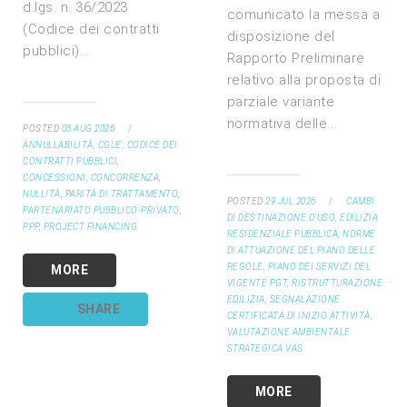
d.lgs. n. 36/2023
comunicato la messa a
(Codice dei contratti
disposizione del
pubblici)...
Rapporto Preliminare
relativo alla proposta di
parziale variante
normativa delle...
POSTED
03 AUG 2026
/
ANNULLABILITÀ,
CGUE,
CODICE DEI
CONTRATTI PUBBLICI,
CONCESSIONI,
CONCORRENZA,
NULLITÀ,
PARITÀ DI TRATTAMENTO,
POSTED
29 JUL 2026
/
CAMBI
PARTENARIATO PUBBLICO-PRIVATO,
DI DESTINAZIONE D'USO,
EDILIZIA
PPP,
PROJECT FINANCING
RESIDENZIALE PUBBLICA,
NORME
DI ATTUAZIONE DEL PIANO DELLE
REGOLE,
PIANO DEI SERVIZI DEL
MORE
VIGENTE PGT,
RISTRUTTURAZIONE
EDILIZIA,
SEGNALAZIONE
SHARE
CERTIFICATA DI INIZIO ATTIVITÀ,
VALUTAZIONE AMBIENTALE
STRATEGICA VAS
MORE