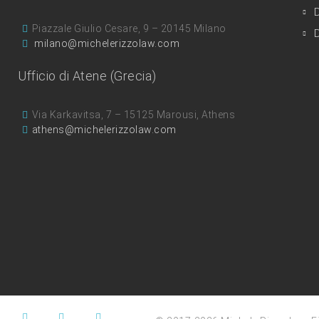
D
Piazzale Giulio Cesare, 9 – 20145 Milano
D
milano@michelerizzolaw.com
Ufficio di Atene (Grecia)
Via Karkavitsa, 7 – 15125 Marousi, Athens
athens@michelerizzolaw.com